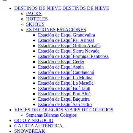
DESTINOS DE NIEVE
DESTINOS DE NIEVE
PACKS
HOTELES
SKI BUS
ESTACIONES
ESTACIONES
Estación de Esquí Grandvalira
Estación de Esquí Pal-Arinsal
Estación de Esquí Ordino Arcalís
Estación de Esquí Sierra Nevada
Estación de Esquí Formigal Panticosa
Estación de Esquí Cerler
Estación de Esquí Astún
Estación de Esquí Candanchú
Estación de Esquí La Molina
Estación de Esquí La Masella
Estación de Esquí Boí Taüll
Estación de Esquí Port Ainé
Estación de Esquí Baqueira
Estación de Esquí San Isidro
VIAJES DE COLEGIOS
VIAJES DE COLEGIOS
Semanas Blancas Colegios
OCIO Y NEGOCIO
GALICIA AUTÉNTICA
SNOWBREAK