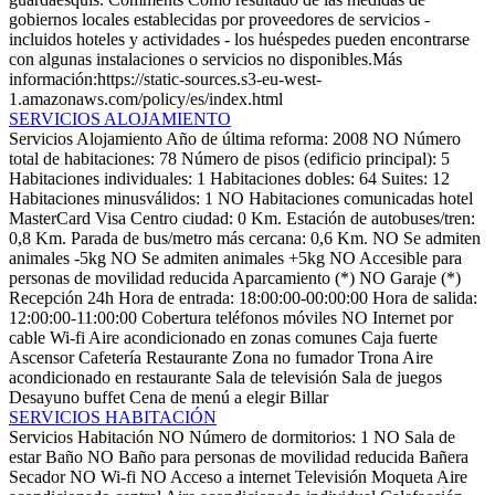
gobiernos locales establecidas por proveedores de servicios -
incluidos hoteles y actividades - los huéspedes pueden encontrarse
con algunas instalaciones o servicios no disponibles.Más
información:https://static-sources.s3-eu-west-
1.amazonaws.com/policy/es/index.html
SERVICIOS ALOJAMIENTO
Servicios Alojamiento
Año de última reforma: 2008
NO Número
total de habitaciones: 78
Número de pisos (edificio principal): 5
Habitaciones individuales: 1
Habitaciones dobles: 64
Suites: 12
Habitaciones minusválidos: 1
NO Habitaciones comunicadas
hotel
MasterCard
Visa
Centro ciudad: 0 Km.
Estación de autobuses/tren:
0,8 Km.
Parada de bus/metro más cercana: 0,6 Km.
NO Se admiten
animales -5kg
NO Se admiten animales +5kg
NO Accesible para
personas de movilidad reducida
Aparcamiento (*)
NO Garaje (*)
Recepción 24h
Hora de entrada: 18:00:00-00:00:00
Hora de salida:
12:00:00-11:00:00
Cobertura teléfonos móviles
NO Internet por
cable
Wi-fi
Aire acondicionado en zonas comunes
Caja fuerte
Ascensor
Cafetería
Restaurante
Zona no fumador
Trona
Aire
acondicionado en restaurante
Sala de televisión
Sala de juegos
Desayuno buffet
Cena de menú a elegir
Billar
SERVICIOS HABITACIÓN
Servicios Habitación
NO Número de dormitorios: 1
NO Sala de
estar
Baño
NO Baño para personas de movilidad reducida
Bañera
Secador
NO Wi-fi
NO Acceso a internet
Televisión
Moqueta
Aire