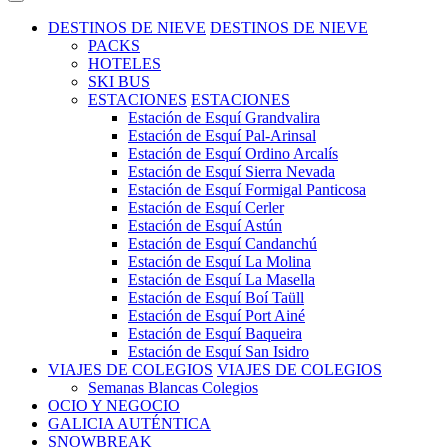
DESTINOS DE NIEVE
DESTINOS DE NIEVE
PACKS
HOTELES
SKI BUS
ESTACIONES
ESTACIONES
Estación de Esquí Grandvalira
Estación de Esquí Pal-Arinsal
Estación de Esquí Ordino Arcalís
Estación de Esquí Sierra Nevada
Estación de Esquí Formigal Panticosa
Estación de Esquí Cerler
Estación de Esquí Astún
Estación de Esquí Candanchú
Estación de Esquí La Molina
Estación de Esquí La Masella
Estación de Esquí Boí Taüll
Estación de Esquí Port Ainé
Estación de Esquí Baqueira
Estación de Esquí San Isidro
VIAJES DE COLEGIOS
VIAJES DE COLEGIOS
Semanas Blancas Colegios
OCIO Y NEGOCIO
GALICIA AUTÉNTICA
SNOWBREAK