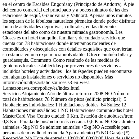
en el centro de Escaldes-Engordany (Principado de Andorra). A pie
del centro comercial del principado y a pocos minutos de las dos
estaciones de esquí, Grandvalira y Vallnord. Apenas unos minutos
les separan de la fabulosa naturaleza pirenaica donde poder disfrutar
tanto de actividades deportivas, culturales, en las diferentes
estaciones del año como de nuestra mimada gastronomía. Les
Closes es un hotel tranquilo, familiar y de cuidado servicio que
cuenta con 78 habitaciones donde intentamos rodearles de
comodidades y obsequiarles con detalles exquisitos que conviertan
su estancia en una experiencia inolvidable. Ofrece también billar y
guardaesquís.
Comments
Como resultado de las medidas de
gobiernos locales establecidas por proveedores de servicios -
incluidos hoteles y actividades - los huéspedes pueden encontrarse
con algunas instalaciones o servicios no disponibles.Más
información:https://static-sources.s3-eu-west-
1.amazonaws.com/policy/es/index.html
Servicios Alojamiento
Año de última reforma: 2008
NO Número
total de habitaciones: 78
Número de pisos (edificio principal): 5
Habitaciones individuales: 1
Habitaciones dobles: 64
Suites: 12
Habitaciones minusválidos: 1
NO Habitaciones comunicadas
hotel
MasterCard
Visa
Centro ciudad: 0 Km.
Estación de autobuses/tren:
0,8 Km.
Parada de bus/metro más cercana: 0,6 Km.
NO Se admiten
animales -5kg
NO Se admiten animales +5kg
NO Accesible para
personas de movilidad reducida
Aparcamiento (*)
NO Garaje (*)
Recepción 24h
Hora de entrada: 18:00:00-00:00:00
Hora de salida: