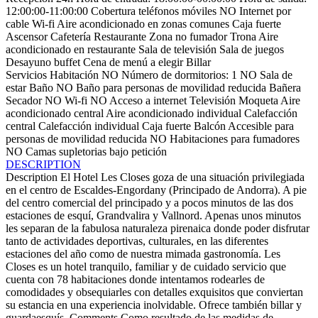
12:00:00-11:00:00
Cobertura teléfonos móviles
NO Internet por
cable
Wi-fi
Aire acondicionado en zonas comunes
Caja fuerte
Ascensor
Cafetería
Restaurante
Zona no fumador
Trona
Aire
acondicionado en restaurante
Sala de televisión
Sala de juegos
Desayuno buffet
Cena de menú a elegir
Billar
Servicios Habitación
NO Número de dormitorios: 1
NO Sala de
estar
Baño
NO Baño para personas de movilidad reducida
Bañera
Secador
NO Wi-fi
NO Acceso a internet
Televisión
Moqueta
Aire
acondicionado central
Aire acondicionado individual
Calefacción
central
Calefacción individual
Caja fuerte
Balcón
Accesible para
personas de movilidad reducida
NO Habitaciones para fumadores
NO Camas supletorias bajo petición
DESCRIPTION
Description
El Hotel Les Closes goza de una situación privilegiada
en el centro de Escaldes-Engordany (Principado de Andorra). A pie
del centro comercial del principado y a pocos minutos de las dos
estaciones de esquí, Grandvalira y Vallnord. Apenas unos minutos
les separan de la fabulosa naturaleza pirenaica donde poder disfrutar
tanto de actividades deportivas, culturales, en las diferentes
estaciones del año como de nuestra mimada gastronomía. Les
Closes es un hotel tranquilo, familiar y de cuidado servicio que
cuenta con 78 habitaciones donde intentamos rodearles de
comodidades y obsequiarles con detalles exquisitos que conviertan
su estancia en una experiencia inolvidable. Ofrece también billar y
guardaesquís.
Comments
Como resultado de las medidas de