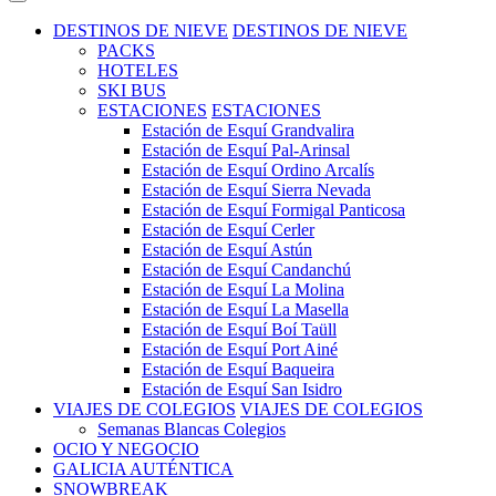
DESTINOS DE NIEVE
DESTINOS DE NIEVE
PACKS
HOTELES
SKI BUS
ESTACIONES
ESTACIONES
Estación de Esquí Grandvalira
Estación de Esquí Pal-Arinsal
Estación de Esquí Ordino Arcalís
Estación de Esquí Sierra Nevada
Estación de Esquí Formigal Panticosa
Estación de Esquí Cerler
Estación de Esquí Astún
Estación de Esquí Candanchú
Estación de Esquí La Molina
Estación de Esquí La Masella
Estación de Esquí Boí Taüll
Estación de Esquí Port Ainé
Estación de Esquí Baqueira
Estación de Esquí San Isidro
VIAJES DE COLEGIOS
VIAJES DE COLEGIOS
Semanas Blancas Colegios
OCIO Y NEGOCIO
GALICIA AUTÉNTICA
SNOWBREAK