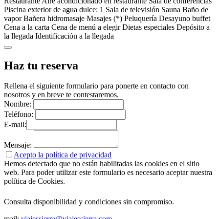
Restaurante
Aire acondicionado en restaurante
Sala de conferencias
Piscina exterior de agua dulce: 1
Sala de televisión
Sauna
Baño de
vapor
Bañera hidromasaje
Masajes (*)
Peluquería
Desayuno buffet
Cena a la carta
Cena de menú a elegir
Dietas especiales
Depósito a
la llegada
Identificación a la llegada
Haz tu reserva
Rellena el siguiente formulario para ponerte en contacto con
nosotros y en breve te contestaremos.
Nombre:
Teléfono:
E-mail:
Mensaje:
Acepto la política de privacidad
Hemos detectado que no están habilitadas las cookies en el sitio
web. Para poder utilizar este formulario es necesario aceptar nuestra
política de Cookies.
Consulta disponibilidad y condiciones sin compromiso.
mail:
viajessierra@viajessierra.com