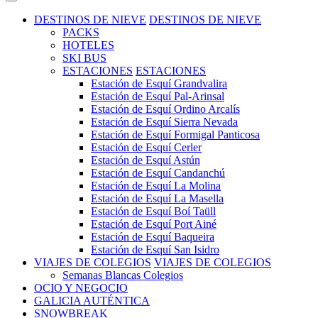
DESTINOS DE NIEVE
DESTINOS DE NIEVE
PACKS
HOTELES
SKI BUS
ESTACIONES
ESTACIONES
Estación de Esquí Grandvalira
Estación de Esquí Pal-Arinsal
Estación de Esquí Ordino Arcalís
Estación de Esquí Sierra Nevada
Estación de Esquí Formigal Panticosa
Estación de Esquí Cerler
Estación de Esquí Astún
Estación de Esquí Candanchú
Estación de Esquí La Molina
Estación de Esquí La Masella
Estación de Esquí Boí Taüll
Estación de Esquí Port Ainé
Estación de Esquí Baqueira
Estación de Esquí San Isidro
VIAJES DE COLEGIOS
VIAJES DE COLEGIOS
Semanas Blancas Colegios
OCIO Y NEGOCIO
GALICIA AUTÉNTICA
SNOWBREAK