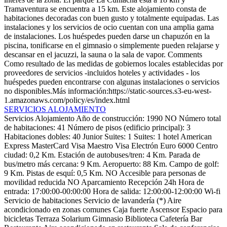
Tramaventura se encuentra a 15 km. Este alojamiento consta de
habitaciones decoradas con buen gusto y totalmente equipadas. Las
instalaciones y los servicios de ocio cuentan con una amplia gama
de instalaciones. Los huéspedes pueden darse un chapuzón en la
piscina, tonificarse en el gimnasio o simplemente pueden relajarse y
descansar en el jacuzzi, la sauna o la sala de vapor.
Comments
Como resultado de las medidas de gobiernos locales establecidas por
proveedores de servicios -incluidos hoteles y actividades - los
huéspedes pueden encontrarse con algunas instalaciones o servicios
no disponibles.Más información:https://static-sources.s3-eu-west-
1.amazonaws.com/policy/es/index.html
SERVICIOS ALOJAMIENTO
Servicios Alojamiento
Año de construcción: 1990
NO Número total
de habitaciones: 41
Número de pisos (edificio principal): 3
Habitaciones dobles: 40
Junior Suites: 1
Suites: 1
hotel
American
Express
MasterCard
Visa
Maestro
Visa Electrón
Euro 6000
Centro
ciudad: 0,2 Km.
Estación de autobuses/tren: 4 Km.
Parada de
bus/metro más cercana: 9 Km.
Aeropuerto: 88 Km.
Campo de golf:
9 Km.
Pistas de esquí: 0,5 Km.
NO Accesible para personas de
movilidad reducida
NO Aparcamiento
Recepción 24h
Hora de
entrada: 17:00:00-00:00:00
Hora de salida: 12:00:00-12:00:00
Wi-fi
Servicio de habitaciones
Servicio de lavandería (*)
Aire
acondicionado en zonas comunes
Caja fuerte
Ascensor
Espacio para
bicicletas
Terraza Solarium
Gimnasio
Biblioteca
Cafetería
Bar