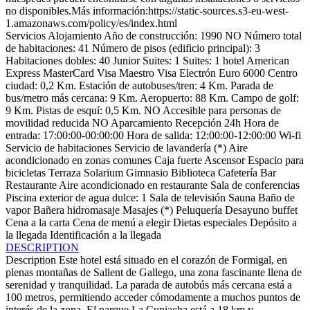
no disponibles.Más información:https://static-sources.s3-eu-west-
1.amazonaws.com/policy/es/index.html
Servicios Alojamiento
Año de construcción: 1990
NO Número total
de habitaciones: 41
Número de pisos (edificio principal): 3
Habitaciones dobles: 40
Junior Suites: 1
Suites: 1
hotel
American
Express
MasterCard
Visa
Maestro
Visa Electrón
Euro 6000
Centro
ciudad: 0,2 Km.
Estación de autobuses/tren: 4 Km.
Parada de
bus/metro más cercana: 9 Km.
Aeropuerto: 88 Km.
Campo de golf:
9 Km.
Pistas de esquí: 0,5 Km.
NO Accesible para personas de
movilidad reducida
NO Aparcamiento
Recepción 24h
Hora de
entrada: 17:00:00-00:00:00
Hora de salida: 12:00:00-12:00:00
Wi-fi
Servicio de habitaciones
Servicio de lavandería (*)
Aire
acondicionado en zonas comunes
Caja fuerte
Ascensor
Espacio para
bicicletas
Terraza Solarium
Gimnasio
Biblioteca
Cafetería
Bar
Restaurante
Aire acondicionado en restaurante
Sala de conferencias
Piscina exterior de agua dulce: 1
Sala de televisión
Sauna
Baño de
vapor
Bañera hidromasaje
Masajes (*)
Peluquería
Desayuno buffet
Cena a la carta
Cena de menú a elegir
Dietas especiales
Depósito a
la llegada
Identificación a la llegada
DESCRIPTION
Description
Este hotel está situado en el corazón de Formigal, en
plenas montañas de Sallent de Gallego, una zona fascinante llena de
serenidad y tranquilidad. La parada de autobús más cercana está a
100 metros, permitiendo acceder cómodamente a muchos puntos de
interés de la zona. El parque La Cuniacha está a 18 km y