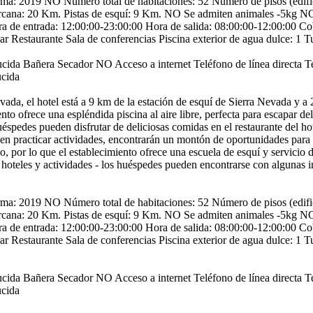
rma: 2019
NO Número total de habitaciones: 52
Número de pisos (edific
rcana: 20 Km.
Pistas de esquí: 9 Km.
NO Se admiten animales -5kg
NO
a de entrada: 12:00:00-23:00:00
Hora de salida: 08:00:00-12:00:00
Cob
ar
Restaurante
Sala de conferencias
Piscina exterior de agua dulce: 1
T
ucida
Bañera
Secador
NO Acceso a internet
Teléfono de línea directa
T
ucida
ada, el hotel está a 9 km de la estación de esquí de Sierra Nevada y a 
to ofrece una espléndida piscina al aire libre, perfecta para escapar d
huéspedes pueden disfrutar de deliciosas comidas en el restaurante del hot
en practicar actividades, encontrarán un montón de oportunidades para 
vo, por lo que el establecimiento ofrece una escuela de esquí y servicio 
 hoteles y actividades - los huéspedes pueden encontrarse con algunas in
rma: 2019
NO Número total de habitaciones: 52
Número de pisos (edific
rcana: 20 Km.
Pistas de esquí: 9 Km.
NO Se admiten animales -5kg
NO
a de entrada: 12:00:00-23:00:00
Hora de salida: 08:00:00-12:00:00
Cob
ar
Restaurante
Sala de conferencias
Piscina exterior de agua dulce: 1
T
ucida
Bañera
Secador
NO Acceso a internet
Teléfono de línea directa
T
ucida