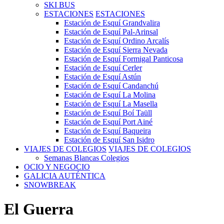
SKI BUS
ESTACIONES
ESTACIONES
Estación de Esquí Grandvalira
Estación de Esquí Pal-Arinsal
Estación de Esquí Ordino Arcalís
Estación de Esquí Sierra Nevada
Estación de Esquí Formigal Panticosa
Estación de Esquí Cerler
Estación de Esquí Astún
Estación de Esquí Candanchú
Estación de Esquí La Molina
Estación de Esquí La Masella
Estación de Esquí Boí Taüll
Estación de Esquí Port Ainé
Estación de Esquí Baqueira
Estación de Esquí San Isidro
VIAJES DE COLEGIOS
VIAJES DE COLEGIOS
Semanas Blancas Colegios
OCIO Y NEGOCIO
GALICIA AUTÉNTICA
SNOWBREAK
El Guerra