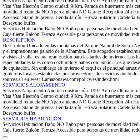
Servicios Alojamiento
Año de construcción: 1997
Año de última refo
Visa
Visa Electrón
Centro ciudad: 9 Km.
Parada de bus/metro más ce
movilidad reducida
NO Aparcamiento
NO Garaje
Recepción 24h
Hor
Ascensor
Stand de prensa
Tienda
Jardín
Terraza Solarium
Cafetería
B
Desayuno buffet
Servicios Habitación
Baño
NO Baño para personas de movilidad red
Caja fuerte
Balcón
Terraza
Accesible para personas de movilidad red
DESCRIPTION
Description
Ubicado en las montañas del Parque Natural de Sierra Nev
y el impresionante palacio de la Alhambra. Este acogedor establecimien
y vistas al valle, es una gran opción para las tardes de invierno. Los 
especialidades tales como cochinillo y habas con jamón. Los que dese
de equitación. Sin embargo en invierno el esquí es el principal atracti
gobiernos locales establecidas por proveedores de servicios -incluidos
sources.s3-eu-west-1.amazonaws.com/policy/es/index.html
SERVICIOS ALOJAMIENTO
Servicios Alojamiento
Año de construcción: 1997
Año de última refo
Visa
Visa Electrón
Centro ciudad: 9 Km.
Parada de bus/metro más ce
movilidad reducida
NO Aparcamiento
NO Garaje
Recepción 24h
Hor
Ascensor
Stand de prensa
Tienda
Jardín
Terraza Solarium
Cafetería
B
Desayuno buffet
SERVICIOS HABITACIÓN
Servicios Habitación
Baño
NO Baño para personas de movilidad red
Caja fuerte
Balcón
Terraza
Accesible para personas de movilidad red