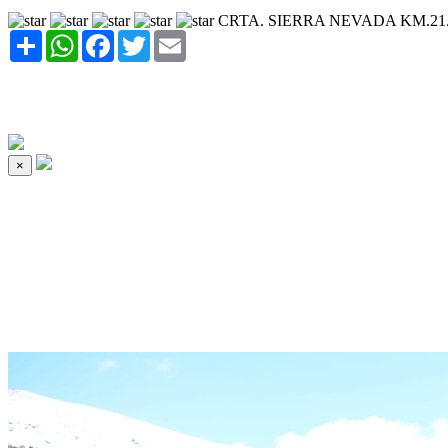
CRTA. SIERRA NEVADA KM.21
Share
WhatsApp
Facebook
Twitter
Email
×