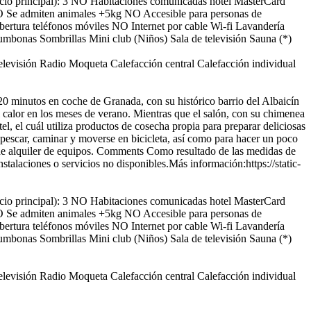
io principal): 3
NO Habitaciones comunicadas
hotel
MasterCard
 Se admiten animales +5kg
NO Accesible para personas de
ertura teléfonos móviles
NO Internet por cable
Wi-fi
Lavandería
umbonas
Sombrillas
Mini club (Niños)
Sala de televisión
Sauna (*)
elevisión
Radio
Moqueta
Calefacción central
Calefacción individual
20 minutos en coche de Granada, con su histórico barrio del Albaicín
el calor en los meses de verano. Mientras que el salón, con su chimenea
el, el cuál utiliza productos de cosecha propia para preparar deliciosas
pescar, caminar y moverse en bicicleta, así como para hacer un poco
de alquiler de equipos.
Comments
Como resultado de las medidas de
stalaciones o servicios no disponibles.Más información:https://static-
io principal): 3
NO Habitaciones comunicadas
hotel
MasterCard
 Se admiten animales +5kg
NO Accesible para personas de
ertura teléfonos móviles
NO Internet por cable
Wi-fi
Lavandería
umbonas
Sombrillas
Mini club (Niños)
Sala de televisión
Sauna (*)
elevisión
Radio
Moqueta
Calefacción central
Calefacción individual