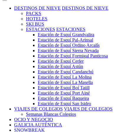
DESTINOS DE NIEVE
DESTINOS DE NIEVE
PACKS
HOTELES
SKI BUS
ESTACIONES
ESTACIONES
Estación de Esquí Grandvalira
Estación de Esquí Pal-Arinsal
Estación de Esquí Ordino Arcalís
Estación de Esquí Sierra Nevada
Estación de Esquí Formigal Panticosa
Estación de Esquí Cerler
Estación de Esquí Astún
Estación de Esquí Candanchú
Estación de Esquí La Molina
Estación de Esquí La Masella
Estación de Esquí Boí Taüll
Estación de Esquí Port Ainé
Estación de Esquí Baqueira
Estación de Esquí San Isidro
VIAJES DE COLEGIOS
VIAJES DE COLEGIOS
Semanas Blancas Colegios
OCIO Y NEGOCIO
GALICIA AUTÉNTICA
SNOWBREAK