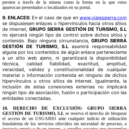
presten a través de la misma como la forma en la que estos
aparezcan presentados o localizados en su portal.
9. ENLACES:
En el caso de que en
www.viajessierra.com
se dispusiesen enlaces o hipervínculos hacia otros sitios
de internet,
GRUPO SIERRA GESTIÓN DE TURISMO, S.L
no ejercerá ningún tipo de control sobre dichos sitios y
contenido. Bajo ninguna circunstancia,
GRUPO SIERRA
GESTIÓN DE TURISMO, S.L
asumirá responsabilidad
alguna por los contenidos de algún enlace perteneciente
a un sitio web ajeno, ni garantizará la disponibilidad
técnica, calidad fiabilidad, exactitud, amplitud,
veracidad, validez y constitucionalidad de cualquier
material o información contenida en ninguno de dichos
hipervínculos u otros sitios de internet. Igualmente, la
inclusión de estas conexiones externas no implicará
ningún tipo de asociación, fusión o participación con las
entidades conectadas.
10. DERECHO DE EXCLUSIÓN:
GRUPO SIERRA
GESTIÓN DE TURISMO, S.L
se reserva el derecho de bloquear
el acceso de un USUARIO ante cualquier indicio de utilización
fraudulenta de los servicios ofrecidos sin necesidad de preaviso, a
instancia propia o de un tercero, a aquellos usuarios que incumplan