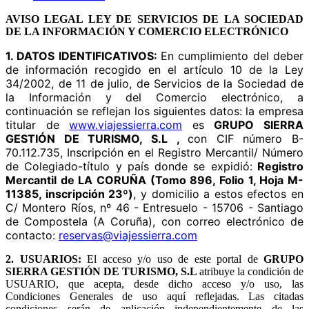
AVISO LEGAL LEY DE SERVICIOS DE LA SOCIEDAD
DE LA INFORMACIÓN Y COMERCIO ELECTRÓNICO
1. DATOS IDENTIFICATIVOS:
En cumplimiento del deber
de información recogido en el artículo 10 de la Ley
34/2002, de 11 de julio, de Servicios de la Sociedad de
la Información y del Comercio electrónico, a
continuación se reflejan los siguientes datos: la empresa
titular de
www.viajessierra.com
es
GRUPO SIERRA
GESTIÓN DE TURISMO, S.L ,
con CIF número B-
70.112.735, Inscripción en el Registro Mercantil/ Número
de Colegiado-título y país donde se expidió:
Registro
Mercantil de LA CORUÑA (Tomo 896, Folio 1, Hoja M-
11385, inscripción 23º)
, y domicilio a estos efectos en
C/ Montero Ríos, nº 46 - Entresuelo - 15706 - Santiago
de Compostela (A Coruña), con correo electrónico de
contacto:
reservas@viajessierra.com
2. USUARIOS:
El acceso y/o uso de este portal de
GRUPO
SIERRA GESTIÓN DE TURISMO, S.L
atribuye la condición de
USUARIO, que acepta, desde dicho acceso y/o uso, las
Condiciones Generales de uso aquí reflejadas. Las citadas
condiciones serán de aplicación independientemente de las