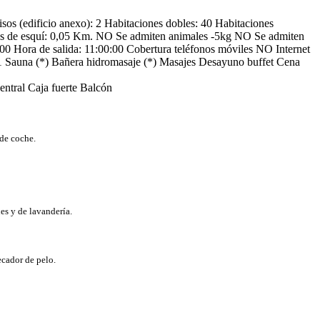
os (edificio anexo): 2
Habitaciones dobles: 40
Habitaciones
as de esquí: 0,05 Km.
NO Se admiten animales -5kg
NO Se admiten
:00
Hora de salida: 11:00:00
Cobertura teléfonos móviles
NO Internet
1
Sauna (*)
Bañera hidromasaje (*)
Masajes
Desayuno buffet
Cena
entral
Caja fuerte
Balcón
 de coche.
es y de lavandería.
ecador de pelo.