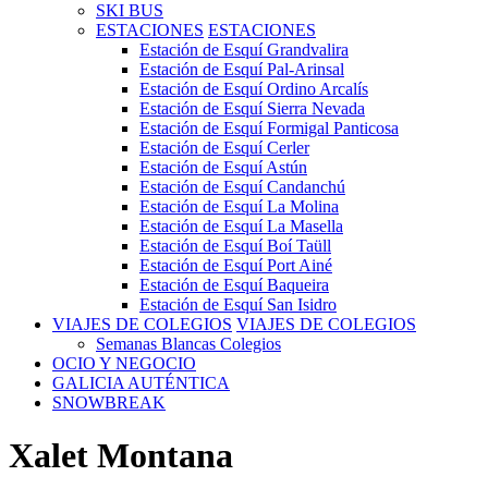
SKI BUS
ESTACIONES
ESTACIONES
Estación de Esquí Grandvalira
Estación de Esquí Pal-Arinsal
Estación de Esquí Ordino Arcalís
Estación de Esquí Sierra Nevada
Estación de Esquí Formigal Panticosa
Estación de Esquí Cerler
Estación de Esquí Astún
Estación de Esquí Candanchú
Estación de Esquí La Molina
Estación de Esquí La Masella
Estación de Esquí Boí Taüll
Estación de Esquí Port Ainé
Estación de Esquí Baqueira
Estación de Esquí San Isidro
VIAJES DE COLEGIOS
VIAJES DE COLEGIOS
Semanas Blancas Colegios
OCIO Y NEGOCIO
GALICIA AUTÉNTICA
SNOWBREAK
Xalet Montana