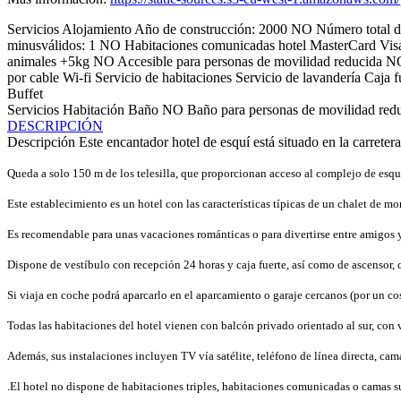
Servicios Alojamiento
Año de construcción: 2000
NO Número total de
minusválidos: 1
NO Habitaciones comunicadas
hotel
MasterCard
Vis
animales +5kg
NO Accesible para personas de movilidad reducida
NO
por cable
Wi-fi
Servicio de habitaciones
Servicio de lavandería
Caja f
Buffet
Servicios Habitación
Baño
NO Baño para personas de movilidad red
DESCRIPCIÓN
Descripción
Este encantador hotel de esquí está situado en la carreter
Queda a solo 150 m de los telesilla, que proporcionan acceso al complejo de esquí
Este establecimiento es un hotel con las características típicas de un chalet de 
Es recomendable para unas vacaciones románticas o para divertirse entre amigos y
Dispone de vestíbulo con recepción 24 horas y caja fuerte, así como de ascensor, c
Si viaja en coche podrá aparcarlo en el aparcamiento o garaje cercanos (por un cos
Todas las habitaciones del hotel vienen con balcón privado orientado al sur, con 
Además, sus instalaciones incluyen TV vía satélite, teléfono de línea directa, cam
.El hotel no dispone de habitaciones triples, habitaciones comunicadas o camas su