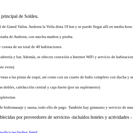
a principal de Soldeu.
 de Grand Valira. Andorra la Vella dista 19 km y se puede llegar allí en media hora
montaña de Andorra, con mucha madera y piedra.
 consta de un total de 40 habitaciones.
afetería y bar. Además, se ofrecen conexión a Internet WiFi y servicio de habitacion
te extra).
vistas a las pistas de esquí, así como con un cuarto de baño completo con ducha y s
as dobles, calefacción central y caja fuerte (por un suplemento)
pletorias.
a de hidromasaje y sauna, todo ello de pago. También hay gimnasio y servicio de mas
lecidas por proveedores de servicios -incluidos hoteles y actividades 
policy/es/index.html