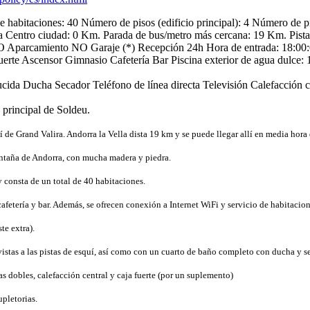
 habitaciones: 40
Número de pisos (edificio principal): 4
Número de pis
a
Centro ciudad: 0 Km.
Parada de bus/metro más cercana: 19 Km.
Pist
 Aparcamiento
NO Garaje (*)
Recepción 24h
Hora de entrada: 18:00
uerte
Ascensor
Gimnasio
Cafetería
Bar
Piscina exterior de agua dulce: 
ucida
Ducha
Secador
Teléfono de línea directa
Televisión
Calefacción c
a principal de Soldeu.
 de Grand Valira. Andorra la Vella dista 19 km y se puede llegar allí en media hora
montaña de Andorra, con mucha madera y piedra.
 consta de un total de 40 habitaciones.
afetería y bar. Además, se ofrecen conexión a Internet WiFi y servicio de habitacion
te extra).
vistas a las pistas de esquí, así como con un cuarto de baño completo con ducha y s
as dobles, calefacción central y caja fuerte (por un suplemento)
pletorias.