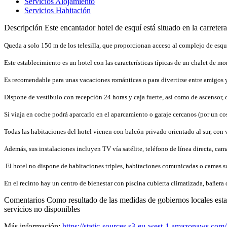
Servicios Alojamiento
Servicios Habitación
Descripción
Este encantador hotel de esquí está situado en la carreter
Queda a solo 150 m de los telesilla, que proporcionan acceso al complejo de esquí
Este establecimiento es un hotel con las características típicas de un chalet de 
Es recomendable para unas vacaciones románticas o para divertirse entre amigos y
Dispone de vestíbulo con recepción 24 horas y caja fuerte, así como de ascensor, c
Si viaja en coche podrá aparcarlo en el aparcamiento o garaje cercanos (por un cos
Todas las habitaciones del hotel vienen con balcón privado orientado al sur, con 
Además, sus instalaciones incluyen TV vía satélite, teléfono de línea directa, cam
.El hotel no dispone de habitaciones triples, habitaciones comunicadas o camas su
En el recinto hay un centro de bienestar con piscina cubierta climatizada, bañer
Comentarios
Como resultado de las medidas de gobiernos locales estab
servicios no disponibles
Más información:
https://static-sources.s3-eu-west-1.amazonaws.com/