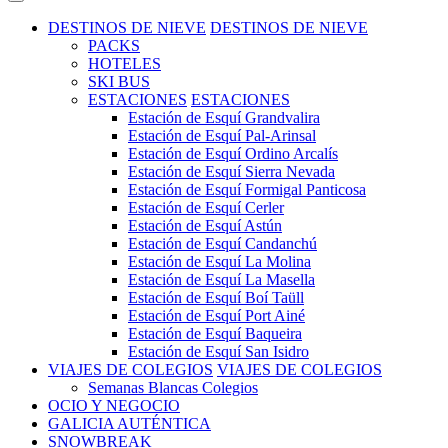
DESTINOS DE NIEVE
DESTINOS DE NIEVE
PACKS
HOTELES
SKI BUS
ESTACIONES
ESTACIONES
Estación de Esquí Grandvalira
Estación de Esquí Pal-Arinsal
Estación de Esquí Ordino Arcalís
Estación de Esquí Sierra Nevada
Estación de Esquí Formigal Panticosa
Estación de Esquí Cerler
Estación de Esquí Astún
Estación de Esquí Candanchú
Estación de Esquí La Molina
Estación de Esquí La Masella
Estación de Esquí Boí Taüll
Estación de Esquí Port Ainé
Estación de Esquí Baqueira
Estación de Esquí San Isidro
VIAJES DE COLEGIOS
VIAJES DE COLEGIOS
Semanas Blancas Colegios
OCIO Y NEGOCIO
GALICIA AUTÉNTICA
SNOWBREAK